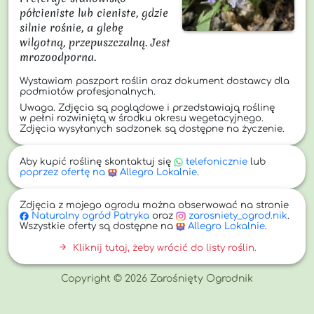
półcieniste lub cieniste, gdzie 
silnie rośnie, a glebę 
wilgotną, przepuszczalną. Jest 
mrozoodporna.
Wystawiam paszport roślin oraz dokument dostawcy dla
podmiotów profesjonalnych.
Uwaga. Zdjęcia są poglądowe i przedstawiają roślinę
w pełni rozwiniętą w środku okresu wegetacyjnego.
Zdjęcia wysyłanych sadzonek są dostępne na życzenie.
Aby kupić roślinę skontaktuj się
telefonicznie
lub
poprzez ofertę na
Allegro Lokalnie
.
Zdjęcia z mojego ogrodu można obserwować na stronie
Naturalny
ogród Patryka
oraz
zarosniety_ogrod.nik
.
Wszystkie oferty są dostępne na
Allegro Lokalnie
.
arrow_forward
Kliknij tutaj, żeby wrócić do listy roślin.
Copyright © 2026 Zarośnięty Ogrodnik