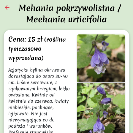
Mehania pokrzywolistna /
arrow_back
Meehania urticifolia
Cena: 15 zł
(roślina
tymczasowo
wyprzedana)
Azjatycka bylina okrywowa 
dorastająca do około 30-40 
cm. Liście sercowate, z 
ząbkowanym brzegiem, lekko 
owłosione. Kwitnie od 
kwietnia do czerwca. Kwiaty 
niebieskie, pachnące, 
lejkowate. Nie jest 
niewymagająca co do 
podłoża i warunków. 
Preferuje stanowisko 