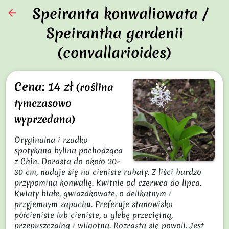
Speiranta konwaliowata /
arrow_back
Speirantha gardenii
(convallarioides)
Cena: 14 zł
(roślina
tymczasowo
wyprzedana)
Oryginalna i rzadko 
spotykana bylina pochodząca 
z Chin. Dorasta do około 20-
30 cm, nadaje się na cieniste rabaty. Z liści bardzo 
przypomina konwalię. Kwitnie od czerwca do lipca. 
Kwiaty białe, gwiazdkowate, o delikatnym i 
przyjemnym zapachu. Preferuje stanowisko 
półcieniste lub cieniste, a glebę przeciętną, 
przepuszczalną i wilgotną. Rozrasta się powoli. Jest 