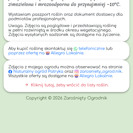
zimozielona i mrozoodporna do przynajmniej −10°C.
Wystawiam paszport roślin oraz dokument dostawcy dla
podmiotów profesjonalnych.
Uwaga. Zdjęcia są poglądowe i przedstawiają roślinę
w pełni rozwiniętą w środku okresu wegetacyjnego.
Zdjęcia wysyłanych sadzonek są dostępne na życzenie.
Aby kupić roślinę skontaktuj się
telefonicznie
lub
poprzez ofertę na
Allegro Lokalnie
.
Zdjęcia z mojego ogrodu można obserwować na stronie
Naturalny
ogród Patryka
oraz
zarosniety_ogrod.nik
.
Wszystkie oferty są dostępne na
Allegro Lokalnie
.
arrow_forward
Kliknij tutaj, żeby wrócić do listy roślin.
Copyright © 2026 Zarośnięty Ogrodnik